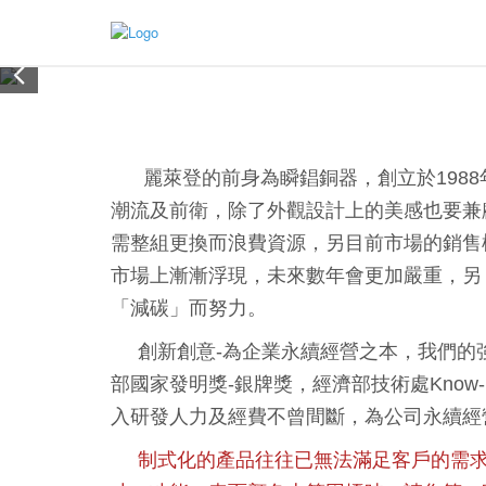
麗萊登的前身為瞬錩銅器，創立於1988年，30
潮流及前衛，除了外觀設計上的美感也要兼
需整組更換而浪費資源，另目前市場的銷售
市場上漸漸浮現，未來數年會更加嚴重，另
「減碳」而努力。
創新創意-為企業永續經營之本，我們的強
部國家發明獎-銀牌獎，經濟部技術處Kno
入研​發人力及經費不曾間斷，為公司永續經
制式化的產品往往已無法滿足客戶的需