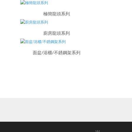
極簡龍頭系列
廚房龍頭系列
面盆/浴櫃/不銹鋼架系列
W