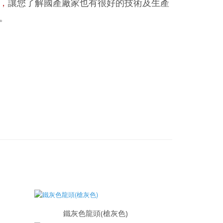
，
讓您了解國產廠家也有很好的技術及生產
。
鐵灰色龍頭(槍灰色)