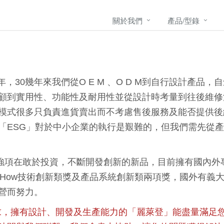
關於我們
產品/型錄
幾年來我們從O E M 、O D M到自行設計產品，自創L 
顧到實用性、功能性及耐用性並從設計時考量到往後維修
模式很多只負責進貨賣出而不考慮售後服務及能否提供後
「ESG」對於中小企業的執行是艱難的，但我們需先從
項在敢於投資，不斷開發創新的新品，目前擁有國內外專
w-How技術創新類獎及產品系統創新類兩項獎，國外有
營而努力。
求，擁有設計、開發及生產能力的「麗萊登」能盡量滿足