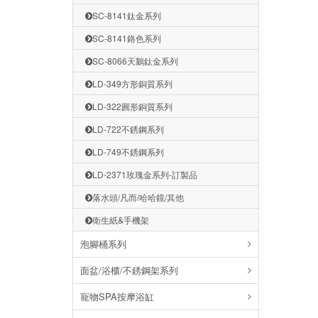
SC-8141鈦金系列
SC-8141鉻色系列
SC-8066天鵝鈦金系列
LD-349方形銅質系列
LD-322圓形銅質系列
LD-722不銹鋼系列
LD-749不銹鋼系列
LD-2371玫瑰金系列-訂製品
落水頭/凡而/哈哈鏡/其他
衛生紙&手機架
泡腳桶系列
面盆/浴櫃/不銹鋼架系列
寵物SPA按摩浴缸