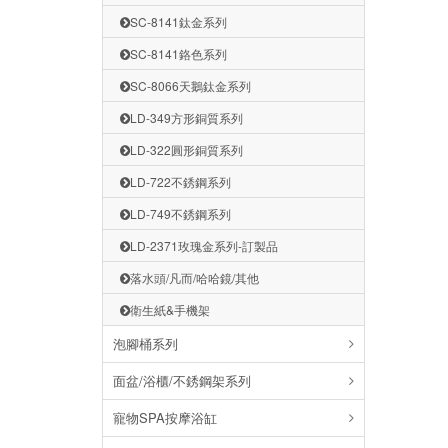
SC-8141鈦金系列
SC-8141鉻色系列
SC-8066天鵝鈦金系列
LD-349方形銅質系列
LD-322圓形銅質系列
LD-722不銹鋼系列
LD-749不銹鋼系列
LD-2371玫瑰金系列-訂製品
落水頭/凡而/哈哈鏡/其他
衛生紙&手機架
泡腳桶系列
面盆/浴櫃/不銹鋼架系列
寵物SPA按摩浴缸