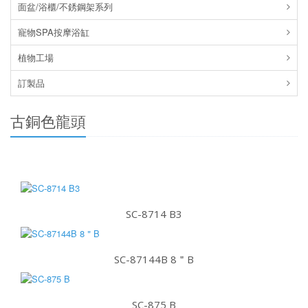
面盆/浴櫃/不銹鋼架系列
寵物SPA按摩浴缸
植物工場
訂製品
古銅色龍頭
SC-8714 B3
SC-87144B 8＂B
SC-875 B