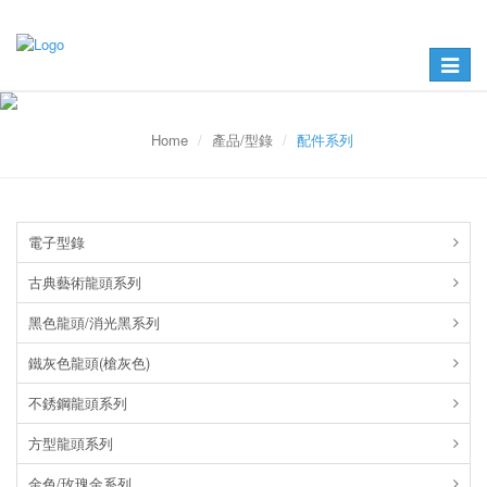
Toggle
navigat
Home
產品/型錄
配件系列
電子型錄
古典藝術龍頭系列
黑色龍頭/消光黑系列
鐵灰色龍頭(槍灰色)
不銹鋼龍頭系列
方型龍頭系列
金色/玫瑰金系列