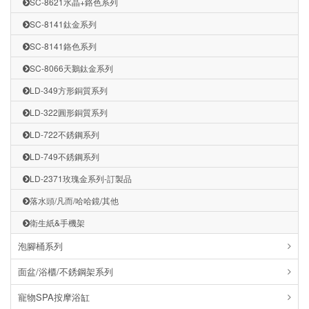
SC-8621水晶+鉻色系列
SC-8141鈦金系列
SC-8141鉻色系列
SC-8066天鵝鈦金系列
LD-349方形銅質系列
LD-322圓形銅質系列
LD-722不銹鋼系列
LD-749不銹鋼系列
LD-2371玫瑰金系列-訂製品
落水頭/凡而/哈哈鏡/其他
衛生紙&手機架
泡腳桶系列
面盆/浴櫃/不銹鋼架系列
寵物SPA按摩浴缸