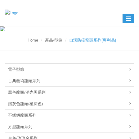
Toggle
navigat
Home
產品/型錄
自潔防疫龍頭系列(專利品)
電子型錄
古典藝術龍頭系列
黑色龍頭/消光黑系列
鐵灰色龍頭(槍灰色)
不銹鋼龍頭系列
方型龍頭系列
金色/玫瑰金系列