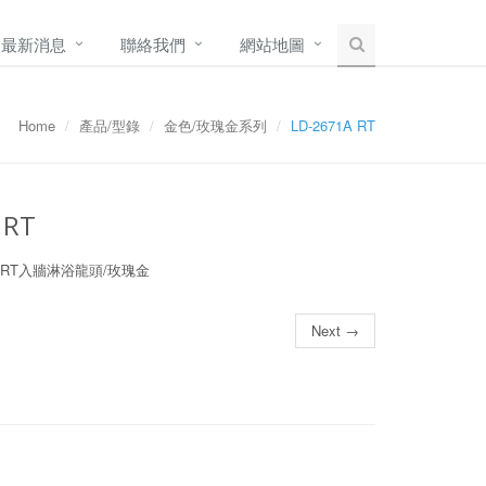
最新消息
聯絡我們
網站地圖
Home
產品/型錄
金色/玫瑰金系列
LD-2671A RT
 RT
1A RT入牆淋浴龍頭/玫瑰金
Next →