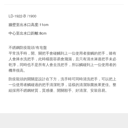
LD-1922-B /1900
牆壁至出水口高度:11cm
中心至出水口距離:8cm
不銹鋼防疫龍頭/有皂盤
平常洗手時，開、關把手會碰觸到上一位使用者接觸的把手，雖有
人會捧水洗把手，此時檯面容易會濺濕，且只有清水淋過把手未必
乾淨，同時也不是所有人會去洗把手，所以觸碰到上一位使用者的
機率很高。
防疫龍頭的開關是設計在下方，洗手時可同時清洗把手，可以把上
一位使用者觸碰過的把手清潔乾淨，這樣的清潔除菌效果更佳。整
組採用不銹鋼材質，質感優、開關順手、好清潔、安裝容易。