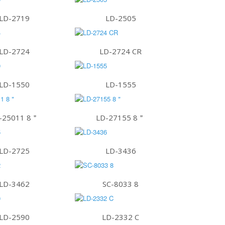
LD-2719
LD-2505
LD-2724
LD-2724 CR
LD-1550
LD-1555
-25011 8＂
LD-27155 8＂
LD-2725
LD-3436
LD-3462
SC-8033 8
LD-2590
LD-2332 C