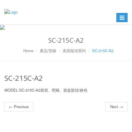
Toggle
navigat
SC-215C-A2
Home
產品/型錄
廚房龍頭系列
SC-215C-A2
SC-215C-A2
MODEL:SC-215C-A2廚房、吧檯、面盆龍頭/鉻色
← Previous
Next →